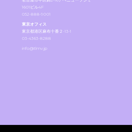
名古屋市中区錦2-16アベニューフシミ
1601ビル4F
052-888-9001
東京オフィス
東京都港区麻布十番２-13-1
03-4363-8288
info@tlmv.jp