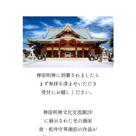
神田明神に到着されましたら
まず参拝を済ませいただき
受付にお越しください。
神田明神文化交流館2F
に展示された光の画家
故・松井守男画伯の作品が