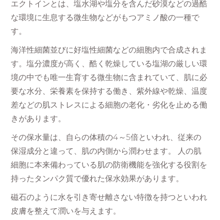
エクトインとは、塩水湖や塩分を含んだ砂漠などの過酷
な環境に生息する微生物などがもつアミノ酸の一種で
す。
海洋性細菌並びに好塩性細菌などの細胞内で合成されま
す。塩分濃度が高く、酷く乾燥している塩湖の厳しい環
境の中でも唯一生育する微生物に含まれていて、肌に必
要な水分、栄養素を保持する働き、紫外線や乾燥、温度
差などの肌ストレスによる細胞の老化・劣化を止める働
きがあります。
その保水量は、自らの体積の4～5倍といわれ、従来の
保湿成分と違って、肌の内側から潤わせます。 人の肌
細胞に本来備わっている肌の防衛機能を強化する役割を
持ったタンパク質で優れた保水効果があります。
磁石のように水を引き寄せ離さない特徴を持つといわれ
皮膚を整えて潤いを与えます。